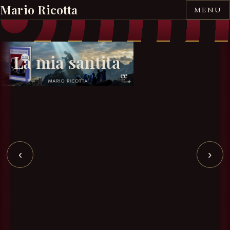
Mario Ricotta
MENU
HOME
La mia santità
AUTORE
OPERE
CRITICA
‹
›
INEDITI
RASSEGNA STAMPA
RAPPRESENTAZIONI